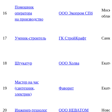
Помощник
Моско
16
оператора
ООО Экопром СПб
облас
на производство
17
Ученик-строитель
ГК СтройКрафт
Санкт
18
Штукатур
ООО Холва
Екате
Мастер на час
19
(сантехник,
Фаворит
Екате
электрик)
20
Инженер-технолог
ООО НЕВАТОМ
Новос