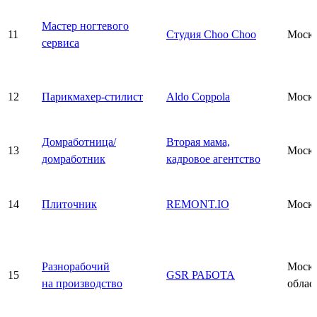
Мастер ногтевого
11
Студия Choo Choo
Моск
сервиса
12
Парикмахер-стилист
Aldo Coppola
Моск
Домработница/
Вторая мама,
13
Моск
домработник
кадровое агентство
14
Плиточник
REMONT.IO
Моск
Разнорабочий
Моско
15
GSR РАБОТА
на производство
облас