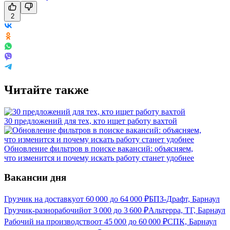
2
Читайте также
30 предложений для тех, кто ищет работу вахтой
Обновление фильтров в поиске вакансий: объясняем,
что изменится и почему искать работу станет удобнее
Вакансии дня
Грузчик на доставку
от
60 000
до
64 000
₽
БПЗ-Драфт, Барнаул
Грузчик-разнорабочий
от
3 000
до
3 600
₽
Альтерра, ТГ, Барнаул
Рабочий на производство
от
45 000
до
60 000
₽
СПК, Барнаул