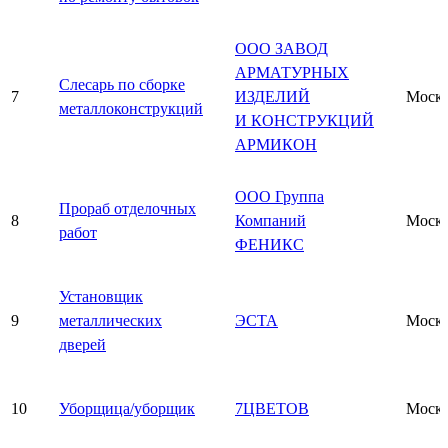
ООО ЗАВОД
АРМАТУРНЫХ
Слесарь по сборке
7
ИЗДЕЛИЙ
Моск
металлоконструкций
И КОНСТРУКЦИЙ
АРМИКОН
ООО Группа
Прораб отделочных
8
Компаний
Моск
работ
ФЕНИКС
Установщик
9
металлических
ЭСТА
Моск
дверей
10
Уборщица/уборщик
7ЦВЕТОВ
Моск