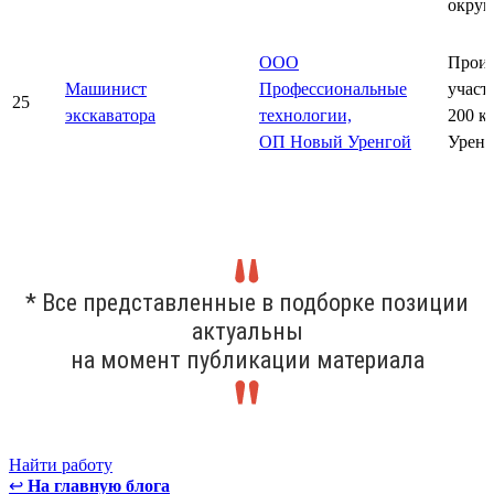
округ
ООО
Произ
Машинист
Профессиональные
участ
25
экскаватора
технологии,
200 к
ОП Новый Уренгой
Уренг
* Все представленные в подборке позиции
актуальны
на момент публикации материала
Найти работу
↩
На главную блога