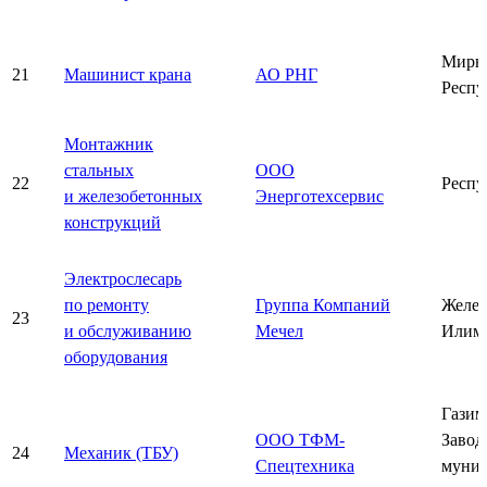
Мирн
21
Машинист крана
АО РНГ
Респу
Монтажник
стальных
ООО
22
Респу
и железобетонных
Энерготехсервис
конструкций
Электрослесарь
по ремонту
Группа Компаний
Желез
23
и обслуживанию
Мечел
Илим
оборудования
Газим
ООО ТФМ-
Завод
24
Механик (ТБУ)
Спецтехника
муни