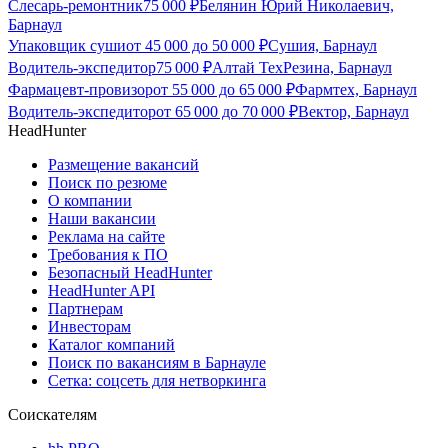
Слесарь-ремонтник
75 000
₽
Белянин Юрий Николаевич,
Барнаул
Упаковщик суши
от
45 000
до
50 000
₽
Сушия, Барнаул
Водитель-экспедитор
75 000
₽
Алтай ТехРезина, Барнаул
Фармацевт-провизор
от
55 000
до
65 000
₽
Фармтех, Барнаул
Водитель-экспедитор
от
65 000
до
70 000
₽
Вектор, Барнаул
HeadHunter
Размещение вакансий
Поиск по резюме
О компании
Наши вакансии
Реклама на сайте
Требования к ПО
Безопасный HeadHunter
HeadHunter API
Партнерам
Инвесторам
Каталог компаний
Поиск по вакансиям в Барнауле
Сетка: соцсеть для нетворкинга
Соискателям