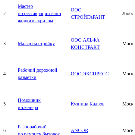
Мастер
ООО
2
по реставрации ванн
Любе
СТРОЙГАРАНТ
жидким акрилом
ООО АЛЬФА
3
Маляр на стройку
Моск
КОНСТРАКТ
Рабочий дорожной
4
ООО ЭКСПРЕСС
Моск
разметки
Помощник
5
Кузница Кадров
Моск
инженера
Разнорабочий
6
ANCOR
Моск
по ремонту бытовок