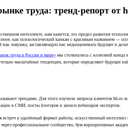
рынке труда: тренд-репорт от h
твенном интеллекте, нам кажется, это предел развития техноло
то иное, как психологический капкан с красивым названием — 
ё как ловушку, заставляющую нас недооценивать будущее и дел
ынок труда в России и мире»
мы столкнулись с иллюзией конца и
ительно масштабные тенденции, которые определяют будущее на
называют трендами. Для этого изучили запросы клиентов hh.ru 
кации в СМИ, посты блогеров и записи вебинаров экспертов.
ля встреч и удалённый формат работы, искусственный интеллек
через профессиональное сообщество, бум корпоративных академ