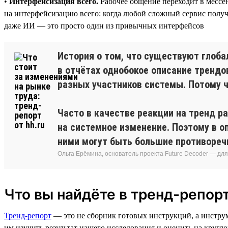
•
Интерфейсизация всего.
Рабочее общение переходит в мессе
на интерфейсизацию всего: когда любой сложный сервис получа
даже ИИ — это просто один из привычных интерфейсов
История о том, что существуют глоба
в отчётах однобокое описание трендо
разных участников системы. Потому ч
Часто в качестве реакции на тренд р
на системное изменение. Поэтому в о
ними могут быть большие противореч
Ольга Ерёмина, основатель проекта Future Decoder — дл
Что вы найдёте в тренд-репорт
Тренд-репорт
— это не сборник готовых инструкций, а инстру
им изучить результат нашего исследования и оценить на кругло