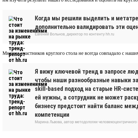
Когда мы решили выделить и метатре
дополнительно валидировать эти оцен
Евгений Вольнов, директор по контенту hh.ru
Мнение участников круглого стола не всегда совпадало с наши
Я вижу ключевой тренд в запросе люд
чтобы наши разнообразные навыки зам
skill-based подход на старые HR-сис
ей нужны, а сотрудник не может раск
бизнесу предстоит найти баланс межд
компетенции
Марина Львова, автор методологии человекоцентричного