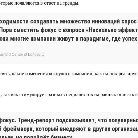
торые появляются в ответ на тренды.
бходимости создавать множество инноваций спрос
 Пора сместить фокус с вопроса «Насколько эффек
ка многие компании живут в парадигме, где успех
nford Center of Longevity
нять, какие изменения коснулись компании, как на них реагиру
, так как стимулирует разных специалистов на равных описать в
фокус. Тренд-репорт подсказывает, что популярн
 фреймворк, который внедряют в других организаци
елым, но подойдёт бизнесу