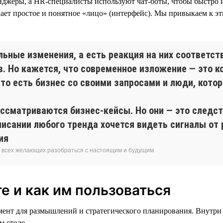
нджеры, а HR-специалисты используют чат-боты, чтобы быстро и
ет простое и понятное «лицо» (интерфейс). Мы привыкаем к эти
льные изменения, а есть реакция на них соответс
в. Но кажется, что современное изложение — это к
то есть бизнес со своими запросами и люди, кото
ассматриваются бизнес-кейсы. Но они — это следст
писании любого тренда хочется видеть сигналы от 
ия
я всех желающих разобраться с настоящим и будущим
е и как им пользоваться
мент для размышлений и стратегического планирования. Внутри
м столе.