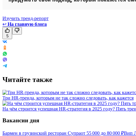
Изучить тренд-репорт
↩
На главную блога
5
Читайте также
Три HR-тренда, которым не так сложно следовать, как кажется
На чём строится успешная HR-стратегия в 2025 году? Пять тре
Вакансии дня
Бармен в грузинский ресторан Супра
от
55 000
до
80 000
₽
Вип Л