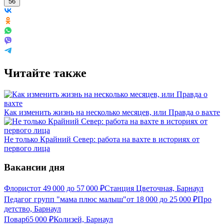
56
Читайте также
Как изменить жизнь на несколько месяцев, или Правда о вахте
Не только Крайний Север: работа на вахте в историях от
первого лица
Вакансии дня
Флорист
от
49 000
до
57 000
₽
Станция Цветочная, Барнаул
Педагог групп "мама плюс малыш"
от
18 000
до
25 000
₽
Про
детство, Барнаул
Повар
65 000
₽
Колизей, Барнаул