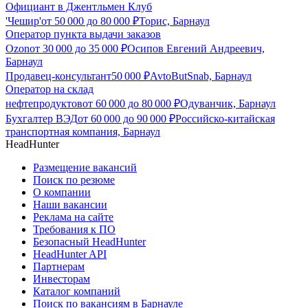
Официант в Джентльмен Клуб
'Чешир'
от
50 000
до
80 000
₽
Торис, Барнаул
Оператор пункта выдачи заказов
Ozon
от
30 000
до
35 000
₽
Осипов Евгений Андреевич,
Барнаул
Продавец-консультант
50 000
₽
AvtoButSnab, Барнаул
Оператор на склад
нефтепродуктов
от
60 000
до
80 000
₽
Одуванчик, Барнаул
Бухгалтер ВЭД
от
60 000
до
90 000
₽
Российско-китайская
транспортная компания, Барнаул
HeadHunter
Размещение вакансий
Поиск по резюме
О компании
Наши вакансии
Реклама на сайте
Требования к ПО
Безопасный HeadHunter
HeadHunter API
Партнерам
Инвесторам
Каталог компаний
Поиск по вакансиям в Барнауле