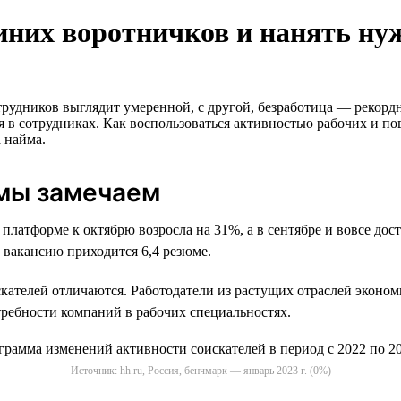
синих воротничков и нанять ну
трудников выглядит умеренной, c другой, безработица — рекорд
я в сотрудниках. Как воспользоваться активностью рабочих и п
 найма.
 мы замечаем
платформе к октябрю возросла на 31%, а в сентябре и вовсе дост
 вакансию приходится 6,4 резюме.
скателей отличаются. Работодатели из растущих отраслей эконо
требности компаний в рабочих специальностях.
Источник: hh.ru, Россия, бенчмарк — январь 2023 г. (0%)