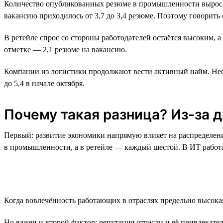
Количество опубликованных резюме в промышленности выросло н
вакансию приходилось от 3,7 до 3,4 резюме. Поэтому говорить
В ретейле спрос со стороны работодателей остаётся высоким, а
отметке — 2,1 резюме на вакансию.
Компании из логистики продолжают вести активный найм. Несмо
до 5,4 в начале октября.
Почему такая разница? Из-за 
Первый: развитие экономики напрямую влияет на распределение
в промышленности, а в ретейле — каждый шестой. В ИТ работае
Когда вовлечённость работающих в отраслях предельно высока
Но важен и второй фактор: репутация отрасли и её привлекате