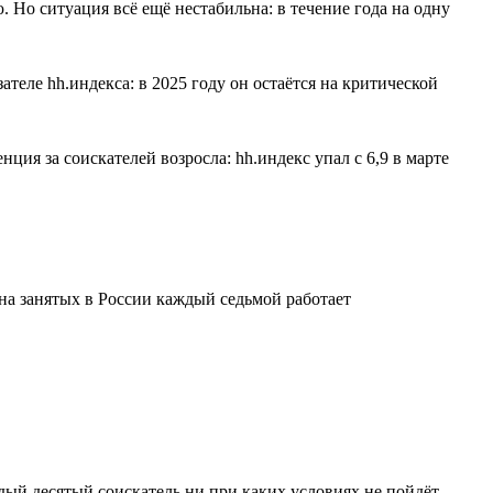
Но ситуация всё ещё нестабильна: в течение года на одну
ателе hh.индекса: в 2025 году он остаётся на критической
ия за соискателей возросла: hh.индекс упал с 6,9 в марте
на занятых в России каждый седьмой работает
ждый десятый соискатель ни при каких условиях не пойдёт