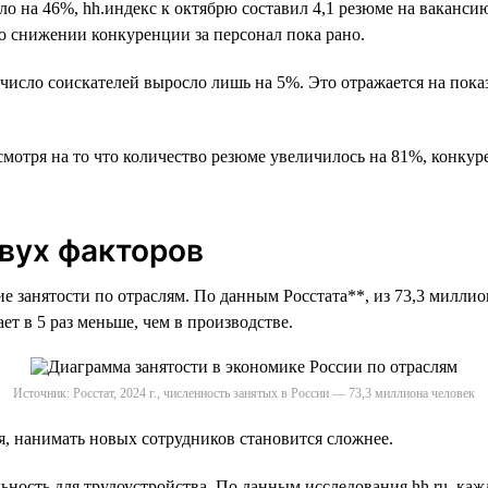
а 46%, hh.индекс к октябрю составил 4,1 резюме на вакансию. 
 о снижении конкуренции за персонал пока рано.
 число соискателей выросло лишь на 5%. Это отражается на показ
тря на то что количество резюме увеличилось на 81%, конкуренц
двух факторов
 занятости по отраслям. По данным Росстата**, из 73,3 миллио
т в 5 раз меньше, чем в производстве.
Источник: Росстат, 2024 г., численность занятых в России — 73,3 миллиона человек
я, нанимать новых сотрудников становится сложнее.
льность для трудоустройства. По данным исследования hh.ru, ка