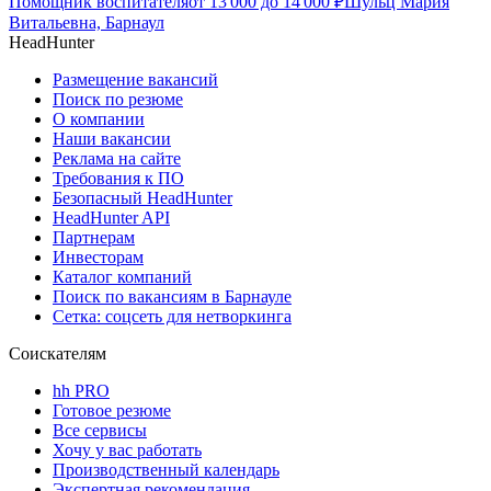
Помощник воспитателя
от
13 000
до
14 000
₽
Шульц Мария
Витальевна, Барнаул
HeadHunter
Размещение вакансий
Поиск по резюме
О компании
Наши вакансии
Реклама на сайте
Требования к ПО
Безопасный HeadHunter
HeadHunter API
Партнерам
Инвесторам
Каталог компаний
Поиск по вакансиям в Барнауле
Сетка: соцсеть для нетворкинга
Соискателям
hh PRO
Готовое резюме
Все сервисы
Хочу у вас работать
Производственный календарь
Экспертная рекомендация