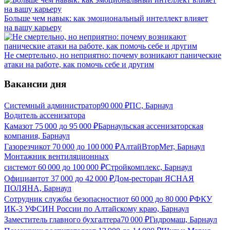
Больше чем навык: как эмоциональный интеллект влияет
на вашу карьеру
Не смертельно, но неприятно: почему возникают панические
атаки на работе, как помочь себе и другим
Вакансии дня
Системный администратор
90 000
₽
ПС, Барнаул
Водитель ассенизатора
Камаз
от
75 000
до
95 000
₽
Барнаульская ассенизаторская
компания, Барнаул
Газорезчик
от
70 000
до
100 000
₽
АлтайВторМет, Барнаул
Монтажник вентиляционных
систем
от
60 000
до
100 000
₽
Стройкомплекс, Барнаул
Официант
от
37 000
до
42 000
₽
Дом-ресторан ЯСНАЯ
ПОЛЯНА, Барнаул
Сотрудник службы безопасности
от
60 000
до
80 000
₽
ФКУ
ИК-3 УФСИН России по Алтайскому краю, Барнаул
Заместитель главного бухгалтера
70 000
₽
Гидромаш, Барнаул