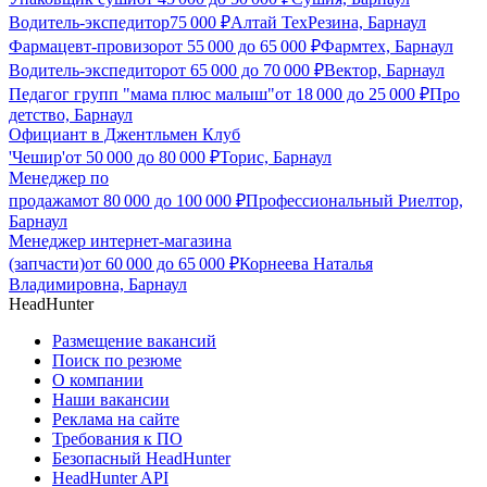
Водитель-экспедитор
75 000
₽
Алтай ТехРезина, Барнаул
Фармацевт-провизор
от
55 000
до
65 000
₽
Фармтех, Барнаул
Водитель-экспедитор
от
65 000
до
70 000
₽
Вектор, Барнаул
Педагог групп "мама плюс малыш"
от
18 000
до
25 000
₽
Про
детство, Барнаул
Официант в Джентльмен Клуб
'Чешир'
от
50 000
до
80 000
₽
Торис, Барнаул
Менеджер по
продажам
от
80 000
до
100 000
₽
Профессиональный Риелтор,
Барнаул
Менеджер интернет-магазина
(запчасти)
от
60 000
до
65 000
₽
Корнеева Наталья
Владимировна, Барнаул
HeadHunter
Размещение вакансий
Поиск по резюме
О компании
Наши вакансии
Реклама на сайте
Требования к ПО
Безопасный HeadHunter
HeadHunter API