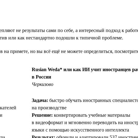
пляют не результаты сами по себе, а интересный подход к рабо
еатив или как нестандартно подошли к типичной проблеме.
ов на примете, но вы всё ещё не можете определиться, посмотри
Rusian Weda* или как ИИ учит иностранцев ра
в России
Черкизово
Задача:
быстро обучать иностранных специалист
кателей
на производстве
ми
Решение:
конвертировать учебные материалы
в видеоформат и мгновенно переводить на иност
языки с помощью искусственного интеллекта
уда
Результат:
обучили и адаптировали 537 иностра