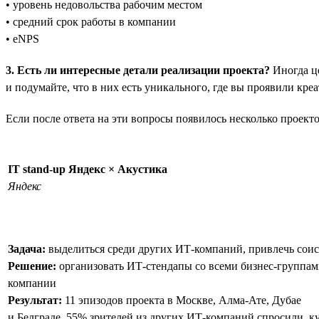
• уровень недовольства рабочим местом
• средний срок работы в компании
• eNPS
3. Есть ли интересные детали реализации проекта?
Иногда це
и подумайте, что в них есть уникального, где вы проявили кр
Если после ответа на эти вопросы появилось несколько проект
IT stand-up Яндекс × Акустика
Яндекс
Задача:
выделиться среди других ИТ-компаний, привлечь соис
Решение:
организовать ИТ-стендапы со всеми бизнес-группа
компании
Результат:
11 эпизодов проекта в Москве, Алма-Ате, Дубае
и Белграде. 55% зрителей из других ИТ-компаний спросили, к