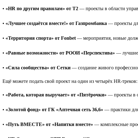
•
«HR по другим правилам» от T2
— проекты в области управ
•
«Лучшее создаётся вместе!» от Газпромбанка
— проекты для
•
«Территория спорта» от Fonbet
— мероприятия, новые должн
•
«Равные возможности» от РООИ «Перспектива»
— лучшие 
•
«Сила сообщества» от Сетки
— создание живого профессио
Ещё можете подать свой проект на один из четырёх HR-треков:
•
«Работа, которая выручает» от «Пятёрочки»
— проекты в о
•
«Золотой фонд» от ГК «Аптечная сеть 36,6»
— практики для 
•
«Путь ВМЕСТЕ» от «Напитки вместе»
— комплексные прое