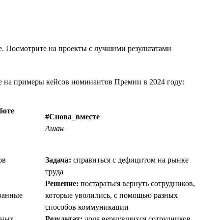
те. Посмотрите на проекты с лучшими результатами
те на примеры кейсов номинантов Премии в 2024 году:
боте
#Снова_вместе
Ашан
ов
Задача:
справиться с дефицитом на рынке
труда
Решение:
постараться вернуть сотрудников,
ранные
которые уволились, с помощью разных
способов коммуникации
нных
Результат:
доля вернувшихся сотрудников