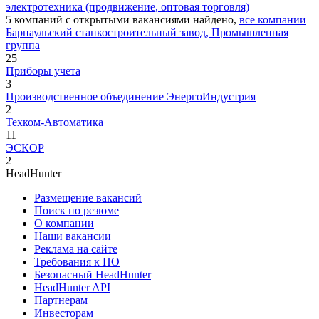
электротехника (продвижение, оптовая торговля)
5
компаний с открытыми вакансиями
найдено,
все компании
Барнаульский станкостроительный завод, Промышленная
группа
25
Приборы учета
3
Производственное объединение ЭнергоИндустрия
2
Техком-Автоматика
11
ЭСКОР
2
HeadHunter
Размещение вакансий
Поиск по резюме
О компании
Наши вакансии
Реклама на сайте
Требования к ПО
Безопасный HeadHunter
HeadHunter API
Партнерам
Инвесторам