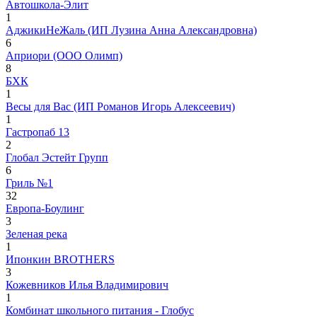
Автошкола-Элит
1
АджикиНеЖаль (ИП Лузина Анна Александровна)
6
Априори (ООО Олимп)
8
БХК
1
Весы для Вас (ИП Романов Игорь Алексеевич)
1
Гастропаб 13
2
Глобал Эстейт Групп
6
Гриль №1
32
Европа-Боулинг
3
Зеленая река
1
Ипонкин BROTHERS
3
Кожевников Илья Владимирович
1
Комбинат школьного питания - Глобус