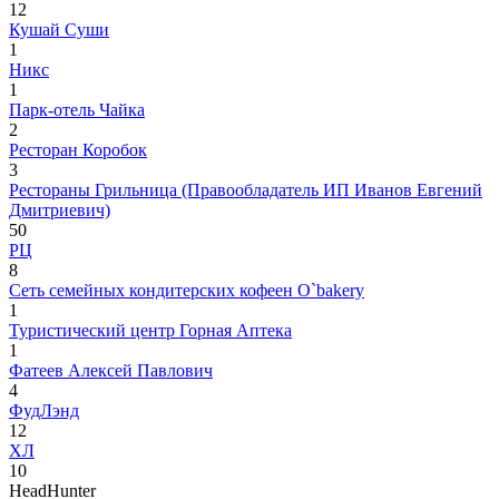
12
Кушай Суши
1
Никс
1
Парк-отель Чайка
2
Ресторан Коробок
3
Рестораны Грильница (Правообладатель ИП Иванов Евгений
Дмитриевич)
50
РЦ
8
Сеть семейных кондитерских кофеен O`bakery
1
Туристический центр Горная Аптека
1
Фатеев Алексей Павлович
4
ФудЛэнд
12
ХЛ
10
HeadHunter