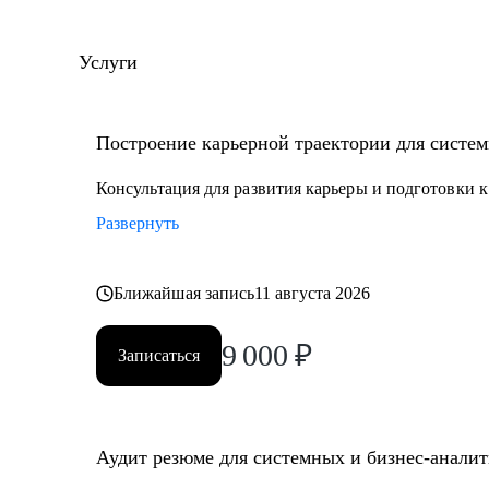
дорабатывал большие корпоративные системы (CRM
Услуги
С чем помогу:
• Составить план профессионального развития
• Разработать понятное резюме
Построение карьерной траектории для систем
• Подготовиться к техническому собеседованию
• Расширить ИТ-кругозор и прокачаться по темам:
Консультация для развития карьеры и подготовки 
- управление требованиями
Развернуть
- интеграция сервисов
- проектирование API
Ближайшая запись
11 августа 2026
- проектирование БД
- декомпозиция системы на микросервисы
9 000
₽
- архитектурные паттерны
Записаться
Кому могу помочь:
• Системным аналитикам
Аудит резюме для системных и бизнес-анали
• Бизнес-аналитикам