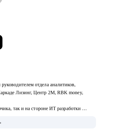
 руководителем отдела аналитиков,
Каркаде Лизинг, Центр 2М, RBK money,
зчика, так и на стороне ИТ разработки
слуги, FinTech-стартапы, информационная
ь
оборудования, логистика и склад.
 системы, чат-боты, BI-системы) и