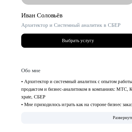
Иван Соловьёв
Архитектор и Системный аналитик в СБЕР
Выбрать услугу
Обо мне
• Архитектор и системный аналитик с опытом работы
продактом и бизнес-аналитиком в компаниях: МТС, 
xpate, СБЕР
• Мне приходилось играть как на стороне бизнес зака
• Сделал ИТ-проекты в разных сферах: банковские у
Развернут
безопасность, управление персоналом, обслуживание 
• Спроектировал несколько систем с нуля (платежные