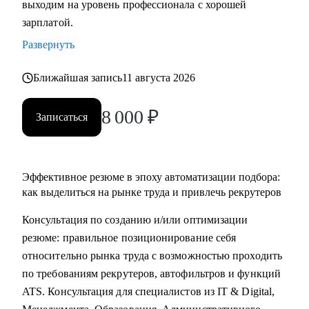
выходим на уровень профессионала с хорошей
• Основные направления:
зарплатой.
- IT (разработка, тестирование, администрирование,
Развернуть
информационная безопасность),
- DataScience и аналитика, Машинное обучение и
Ближайшая запись
11 августа 2026
Компьютерное зрение,
- Digital (маркетологи, дизайнеры, исследователи,
8 000
₽
Записаться
редакторы, smm)
- Education Tech (Педагогические дизайнеры, методологи)
- Managment (Project, Product, Operations, Middle & C-level)
Эффективное резюме в эпоху автоматизации подбора:
Про мой опыт:
как выделиться на рынке труда и привлечь рекрутеров
• Преодолела свой личный стеклянный потолок и стала
Консультация по созданию и/или оптимизации
Операционным директором после годового перерыва от
резюме: правильное позиционирование себя
full-time занятости.
относительно рынка труда с возможностью проходить
• Трижды проходила переквалификацию, имею высшее
по требованиям рекрутеров, автофильтров и функций
медицинское образование, опыт в сфере информационной
ATS. Консультация для специалистов из IT & Digital,
безопасности (Wallarm), Edtech (Geekbrains, Яндекс