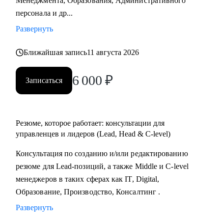
Менеджмента, Образования, Административного
Практикум, QA Guru) и высшего образования (Сколтех).
персонала и др...
• Регулярно прохожу обучение на коротких курсах, чтобы
Развернуть
глубже разбираться в профессиях, по которым
консультирую.
Ближайшая запись
11 августа 2026
Как я работаю:
6 000
₽
Записаться
• разрабатываю индивидуальную стратегию под каждого
клиента,
• помогаю выделиться на рынке труда и укрепить личный
бренд,
Резюме, которое работает: консультации для
• рассказываю про эффективный нетворкинг и
управленцев и лидеров (Lead, Head & C-level)
нетривиальные лайфхаки по поиску работы,
Консультация по созданию и/или редактированию
• приношу инсайты из рынка труда и новости внутри
резюме для Lead-позиций, а также Middle и C-level
крупных компаний.
менеджеров в таких сферах как IT, Digital,
Образование, Производство, Консалтинг .
Развернуть