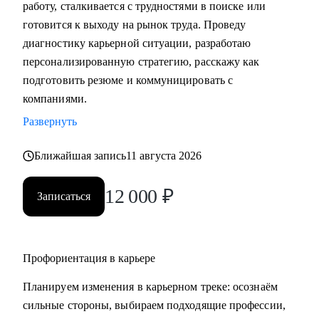
работу, сталкивается с трудностями в поиске или
• Подготовка к собеседованию (скрининг с HR, финальное
готовится к выходу на рынок труда. Проведу
с руководителем, опционально - подготовиться к
диагностику карьерной ситуации, разработаю
техническому собеседованию).
персонализированную стратегию, расскажу как
• Зарплатные переговоры (повышение или переговоры на
подготовить резюме и коммуницировать с
собеседовании).
компаниями.
• Прокачка ценности сотрудника на текущем месте (как
Развернуть
сделать так, чтобы руководитель заметил и наконец начал
выделять среди команды, повышать и тд.)
Ближайшая запись
11 августа 2026
Кому могу помочь:
12 000
₽
Записаться
• Студентам бакалавриата/магистратуры/аспирантуры
технических направлений;
• Учащимся на онлайн-курсах для переквалификации (IT,
Digital, Образование);
Профориентация в карьере
• Junior/Middle/Senior-специалистам;
Планируем изменения в карьерном треке: осознаём
• Middle и C-level менеджерам.
сильные стороны, выбираем подходящие профессии,