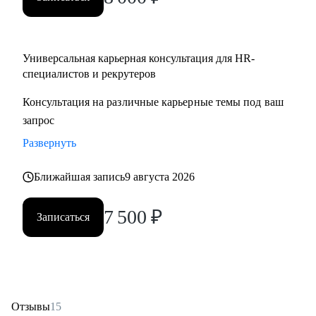
Partner;
• HR менеджерам, которые чувствуют «потолок» и хотят
выйти на новый уровень роли.
Универсальная карьерная консультация для HR-
специалистов и рекрутеров
Консультация на различные карьерные темы под ваш
запрос
Развернуть
Ближайшая запись
9 августа 2026
7 500
₽
Записаться
Отзывы
15