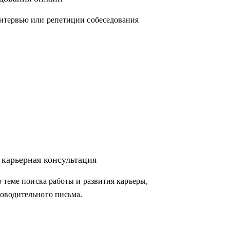
нтервью или репетиции собеседования
о уровня по направлениям:
лений и предметных областей
 карьерная консультация
аших сильных сторон как личности, так и
 теме поиска работы и развития карьеры,
оводительного письма.