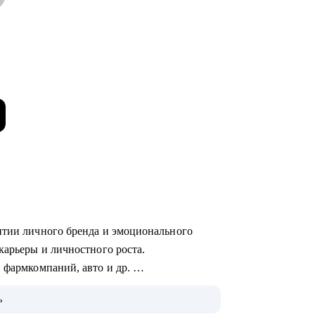
итии личного бренда и эмоционального
карьеры и личностного роста.
, фармкомпаний, авто и др.
ой ориентации, карьерному стратегированию
ь