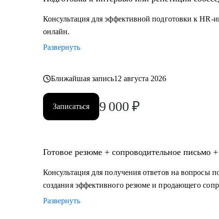
Кому могу помочь:
Консультация для эффективной подготовки к HR-и
Начинающим специалистам и профессионалам разног
онлайн.
• IT
Развернуть
• ТОП - менеджерам и руководителям любых направ
• digital
• продажи
Ближайшая запись
12 августа 2026
• HR
9 000
₽
• маркетинг и PR
Записаться
• медицина
• образование
• производство
Готовое резюме + сопроводительное письмо +
• ветераны СВО
Наша совместная работа приведёт вас к раскрытию в
Консультация для получения ответов на вопросы по
профессионала.
создания эффективного резюме и продающего сопр
Развернуть