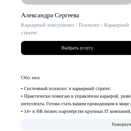
Александра Сергеева
Карьерный консультант / Психолог / Карьерный
стратег
Выбрать услугу
Обо мне
• Системный психолог и карьерный стратег.
• Практически помогаю в управлении карьерой, разв
интеллекта. Готова стать вашим проводником в мире 
• 14+ в HR бизнес-партнёрстве крупных IT компаний
• 18+ опыта в консультировании по профессиональн
Развернут
• 4200+ собеседований на разные позиции