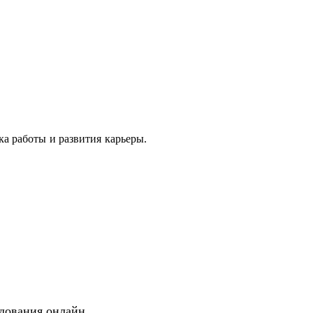
ата.ру, эксперт Цифрового прорыва
ам
ентологов России
ка работы и развития карьеры.
 выделит вас среди других кандидатов
еренной самопрезентации
ития, если вы находитесь в
осле декрета или длительного отпуска)
оиска работы
рынку, сэкономлю ваше время
 возвращению с СВО)
едования онлайн