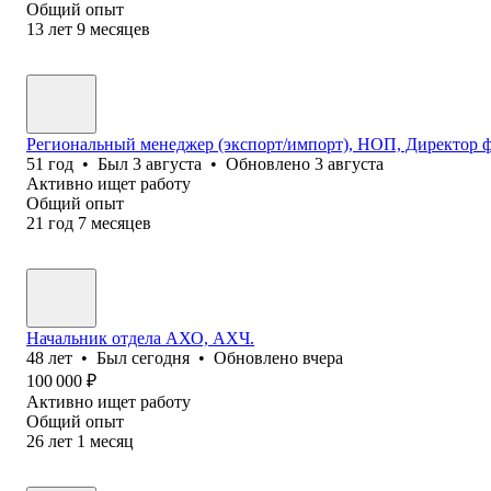
Общий опыт
13
лет
9
месяцев
Региональный менеджер (экспорт/импорт), НОП, Директор ф
51
год
•
Был
3 августа
•
Обновлено
3 августа
Активно ищет работу
Общий опыт
21
год
7
месяцев
Начальник отдела АХО, АХЧ.
48
лет
•
Был
сегодня
•
Обновлено
вчера
100 000
₽
Активно ищет работу
Общий опыт
26
лет
1
месяц