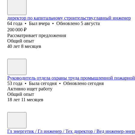
директор по капитальному строительству,главный инженер
64
года
•
Был
вчера
•
Обновлено
5 августа
200 000
₽
Рассматривает предложения
Общий опыт
40
лет
8
месяцев
Руководитель отдела охраны труда промышленной пожарной 
53
года
•
Была
сегодня
•
Обновлено
сегодня
Активно ищет работу
Общий опыт
18
лет
11
месяцев
Гл энергетик / Гл инженер / Тех директор / Вед инженер-эне