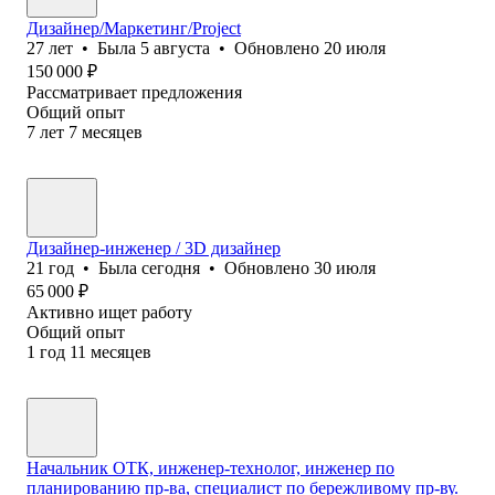
Дизайнер/Маркетинг/Project
27
лет
•
Была
5 августа
•
Обновлено
20 июля
150 000
₽
Рассматривает предложения
Общий опыт
7
лет
7
месяцев
Дизайнер-инженер / 3D дизайнер
21
год
•
Была
сегодня
•
Обновлено
30 июля
65 000
₽
Активно ищет работу
Общий опыт
1
год
11
месяцев
Начальник ОТК, инженер-технолог, инженер по
планированию пр-ва, специалист по бережливому пр-ву.