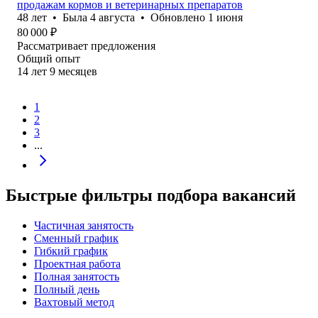
продажам кормов и ветеринарных препаратов
48
лет
•
Была
4 августа
•
Обновлено
1 июня
80 000
₽
Рассматривает предложения
Общий опыт
14
лет
9
месяцев
1
2
3
...
Быстрые фильтры подбора вакансий
Частичная занятость
Сменный график
Гибкий график
Проектная работа
Полная занятость
Полный день
Вахтовый метод