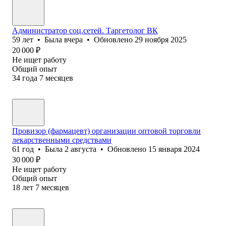
Администратор соц.сетей. Таргетолог ВК
59
лет
•
Была
вчера
•
Обновлено
29 ноября 2025
20 000
₽
Не ищет работу
Общий опыт
34
года
7
месяцев
Провизор (фармацевт) организации оптовой торговли
лекарственными средствами
61
год
•
Была
2 августа
•
Обновлено
15 января 2024
30 000
₽
Не ищет работу
Общий опыт
18
лет
7
месяцев