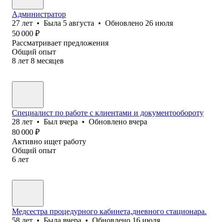
Администратор
27
лет
•
Была
5 августа
•
Обновлено
26 июля
50 000
₽
Рассматривает предложения
Общий опыт
8
лет
8
месяцев
Специалист по работе с клиентами и документообороту
28
лет
•
Был
вчера
•
Обновлено
вчера
80 000
₽
Активно ищет работу
Общий опыт
6
лет
Медсестра процедурного кабинета,дневного стационара.
58
лет
•
Была
вчера
•
Обновлено
16 июля