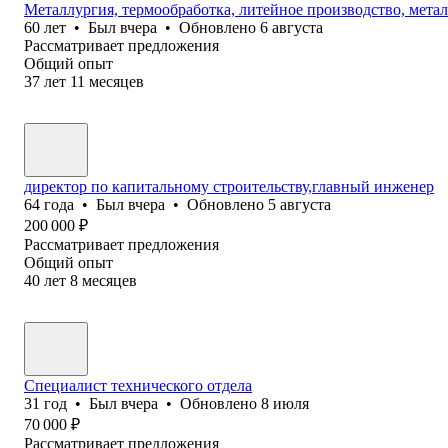
Металлургия, термообработка, литейное производство, метал
60
лет
•
Был
вчера
•
Обновлено
6 августа
Рассматривает предложения
Общий опыт
37
лет
11
месяцев
директор по капитальному строительству,главный инженер
64
года
•
Был
вчера
•
Обновлено
5 августа
200 000
₽
Рассматривает предложения
Общий опыт
40
лет
8
месяцев
Специалист технического отдела
31
год
•
Был
вчера
•
Обновлено
8 июля
70 000
₽
Рассматривает предложения