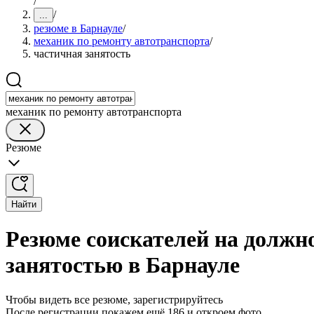
/
/
...
резюме в Барнауле
/
механик по ремонту автотранспорта
/
частичная занятость
механик по ремонту автотранспорта
Резюме
Найти
Резюме соискателей на должн
занятостью в Барнауле
Чтобы видеть все резюме, зарегистрируйтесь
После регистрации покажем ещё 186 и откроем фото