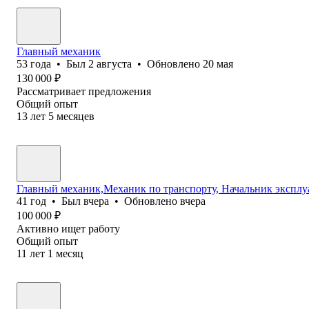
Главный механик
53
года
•
Был
2 августа
•
Обновлено
20 мая
130 000
₽
Рассматривает предложения
Общий опыт
13
лет
5
месяцев
Главный механик,Механик по транспорту, Начальник эксплу
41
год
•
Был
вчера
•
Обновлено
вчера
100 000
₽
Активно ищет работу
Общий опыт
11
лет
1
месяц