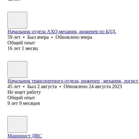
Начальник отдела АХО,механик ,инженер по БДД.
59
лет
•
Был
вчера
•
Обновлено
вчера
Общий опыт
16
лет
1
месяц
Начальник транспортного отдела, инженер , механик, логист
45
лет
•
Был
2 августа
•
Обновлено
24 августа 2023
Не ищет работу
Общий опыт
9
лет
9
месяцев
Машинист ДВС