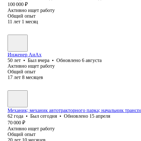
100 000
₽
Активно ищет работу
Общий опыт
11
лет
1
месяц
Инженер АиАх
50
лет
•
Был
вчера
•
Обновлено
6 августа
Активно ищет работу
Общий опыт
17
лет
8
месяцев
Механик; механик автотракторного парка; начальник трансп
62
года
•
Был
сегодня
•
Обновлено
15 апреля
70 000
₽
Активно ищет работу
Общий опыт
20
лет
10
месяцев