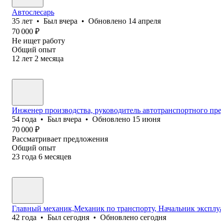
Автослесарь
35
лет
•
Был
вчера
•
Обновлено
14 апреля
70 000
₽
Не ищет работу
Общий опыт
12
лет
2
месяца
Инженер производства, руководитель автотранспортного пр
54
года
•
Был
вчера
•
Обновлено
15 июня
70 000
₽
Рассматривает предложения
Общий опыт
23
года
6
месяцев
Главный механик,Механик по транспорту, Начальник эксплу
42
года
•
Был
сегодня
•
Обновлено
сегодня