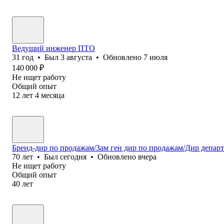
Ведущий инженер ПТО
31
год
•
Был
3 августа
•
Обновлено
7 июля
140 000
₽
Не ищет работу
Общий опыт
12
лет
4
месяца
Бренд-дир по продажам/Зам ген дир по продажам/Дир депар
70
лет
•
Был
сегодня
•
Обновлено
вчера
Не ищет работу
Общий опыт
40
лет