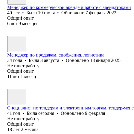
Менеджер по коммерческой аренде и работе с арендаторами
40
лет
•
Была
19 июля
•
Обновлено
7 февраля 2022
Общий опыт
6
лет
9
месяцев
Менеджер по продажам, снобжения, логистика
34
года
•
Была
3 августа
•
Обновлено
18 января 2025
Не ищет работу
Общий опыт
11
лет
1
месяц
Специалист по тендерам и электронным торгам, тендер-мен
41
год
•
Была
сегодня
•
Обновлено
9 февраля
Не ищет работу
Общий опыт
18
лет
2
месяца