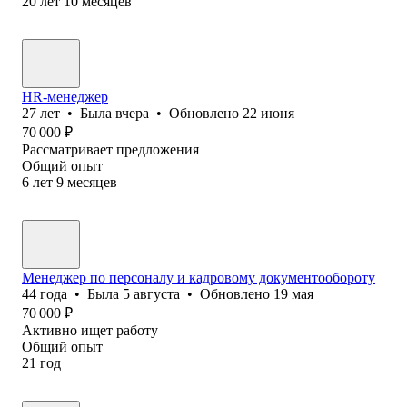
20
лет
10
месяцев
HR-менеджер
27
лет
•
Была
вчера
•
Обновлено
22 июня
70 000
₽
Рассматривает предложения
Общий опыт
6
лет
9
месяцев
Менеджер по персоналу и кадровому документообороту
44
года
•
Была
5 августа
•
Обновлено
19 мая
70 000
₽
Активно ищет работу
Общий опыт
21
год