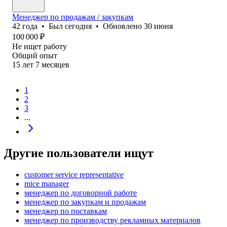
Менеджер по продажам / закупкам
42
года
•
Был
сегодня
•
Обновлено
30 июня
100 000
₽
Не ищет работу
Общий опыт
15
лет
7
месяцев
1
2
3
...
Другие пользователи ищут
customer service representative
mice manager
менеджер по договорной работе
менеджер по закупкам и продажам
менеджер по поставкам
менеджер по производству рекламных материалов