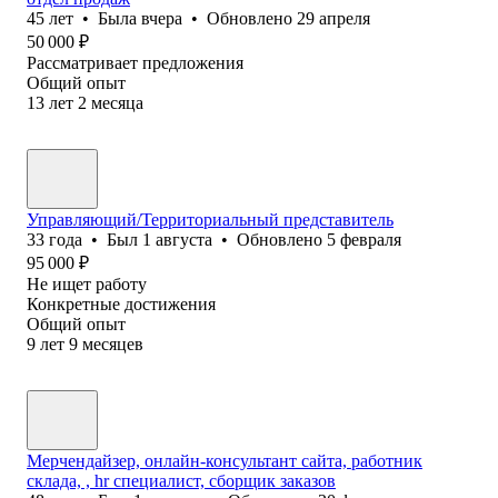
45
лет
•
Была
вчера
•
Обновлено
29 апреля
50 000
₽
Рассматривает предложения
Общий опыт
13
лет
2
месяца
Управляющий/Территориальный представитель
33
года
•
Был
1 августа
•
Обновлено
5 февраля
95 000
₽
Не ищет работу
Конкретные достижения
Общий опыт
9
лет
9
месяцев
Мерчендайзер, онлайн-консультант сайта, работник
склада, , hr специалист, сборщик заказов