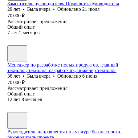
Заместитель руководителя/ Помощник руководителя
29
лет
•
Была
вчера
•
Обновлено
21 июля
70 000
₽
Рассматривает предложения
Общий опыт
7
лет
5
месяцев
Менеджер по разработке новых продуктов, главный
технолог, технолог-разработчик, инженер-технолог
36
лет
•
Была
вчера
•
Обновлено
6 июня
70 000
₽
Рассматривает предложения
Общий опыт
12
лет
8
месяцев
Руководитель направления по культуре безопасности,
руководитель проекта