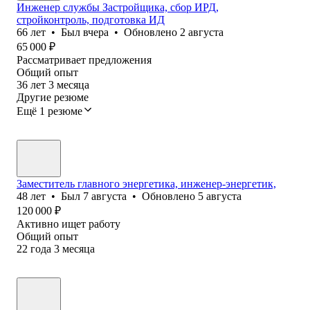
Инженер службы Застройщика, сбор ИРД,
стройконтроль, подготовка ИД
66
лет
•
Был
вчера
•
Обновлено
2 августа
65 000
₽
Рассматривает предложения
Общий опыт
36
лет
3
месяца
Другие резюме
Ещё 1 резюме
Заместитель главного энергетика, инженер-энергетик,
48
лет
•
Был
7 августа
•
Обновлено
5 августа
120 000
₽
Активно ищет работу
Общий опыт
22
года
3
месяца