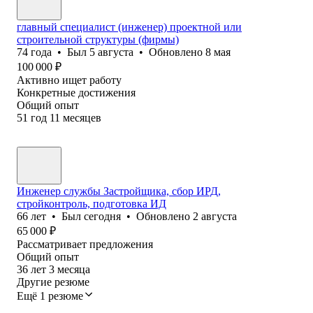
главный специалист (инженер) проектной или
строительной структуры (фирмы)
74
года
•
Был
5 августа
•
Обновлено
8 мая
100 000
₽
Активно ищет работу
Конкретные достижения
Общий опыт
51
год
11
месяцев
Инженер службы Застройщика, сбор ИРД,
стройконтроль, подготовка ИД
66
лет
•
Был
сегодня
•
Обновлено
2 августа
65 000
₽
Рассматривает предложения
Общий опыт
36
лет
3
месяца
Другие резюме
Ещё 1 резюме