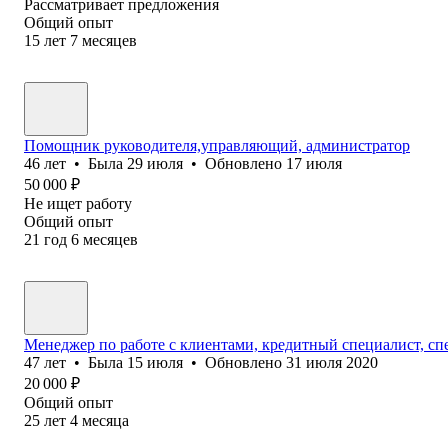
Рассматривает предложения
Общий опыт
15
лет
7
месяцев
Помощник руководителя,управляющий, администратор
46
лет
•
Была
29 июля
•
Обновлено
17 июля
50 000
₽
Не ищет работу
Общий опыт
21
год
6
месяцев
Менеджер по работе с клиентами, кредитный специалист, спе
47
лет
•
Была
15 июля
•
Обновлено
31 июля 2020
20 000
₽
Общий опыт
25
лет
4
месяца