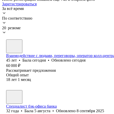
Зарегистрироваться
За всё время
По соответствию
20 резюме
Взаимодействие с людьми, переговоры, оператор колл-центр
45
лет
•
Была
сегодня
•
Обновлено
сегодня
60 000
₽
Рассматривает предложения
Общий опыт
18
лет
1
месяц
Специалист бэк-офиса банка
32
года
•
Была
5 августа
•
Обновлено
8 сентября 2025