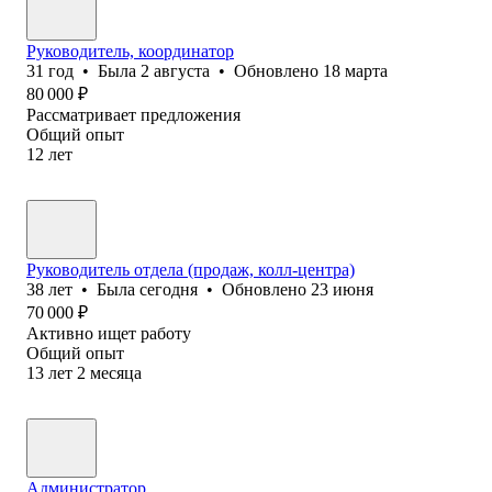
Руководитель, координатор
31
год
•
Была
2 августа
•
Обновлено
18 марта
80 000
₽
Рассматривает предложения
Общий опыт
12
лет
Руководитель отдела (продаж, колл-центра)
38
лет
•
Была
сегодня
•
Обновлено
23 июня
70 000
₽
Активно ищет работу
Общий опыт
13
лет
2
месяца
Администратор