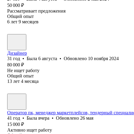
50 000
₽
Рассматривает предложения
Общий опыт
6
лет
9
месяцев
Дизайнер
31
год
•
Была
6 августа
•
Обновлено
10 ноября 2024
80 000
₽
Не ищет работу
Общий опыт
13
лет
4
месяца
Оператор пк, менеджер маркетплейсов, тендерный специали
41
год
•
Была
вчера
•
Обновлено
26 мая
15 000
₽
Активно ищет работу