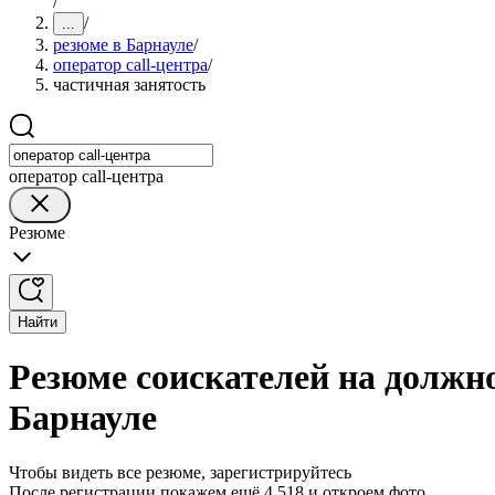
/
/
...
резюме в Барнауле
/
оператор cаll-центра
/
частичная занятость
оператор call-центра
Резюме
Найти
Резюме соискателей на должно
Барнауле
Чтобы видеть все резюме, зарегистрируйтесь
После регистрации покажем ещё 4 518 и откроем фото