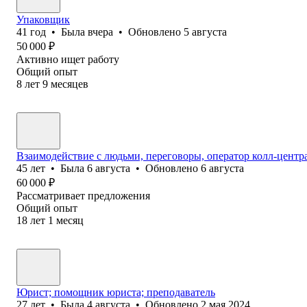
Упаковщик
41
год
•
Была
вчера
•
Обновлено
5 августа
50 000
₽
Активно ищет работу
Общий опыт
8
лет
9
месяцев
Взаимодействие с людьми, переговоры, оператор колл-центр
45
лет
•
Была
6 августа
•
Обновлено
6 августа
60 000
₽
Рассматривает предложения
Общий опыт
18
лет
1
месяц
Юрист; помощник юриста; преподаватель
27
лет
•
Была
4 августа
•
Обновлено
2 мая 2024