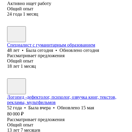
Активно ищет работу
Общий опыт
24
года
1
месяц
Специалист с гуманитарным образованием
48
лет
•
Была
сегодня
•
Обновлено
сегодня
Рассматривает предложения
Общий опыт
18
лет
1
месяц
Логопед -дефектолог, психолог, озвучка книг, текстов,
рекламы, мультфильмов
52
года
•
Была
вчера
•
Обновлено
15 мая
80 000
₽
Рассматривает предложения
Общий опыт
13
лет
7
месяцев