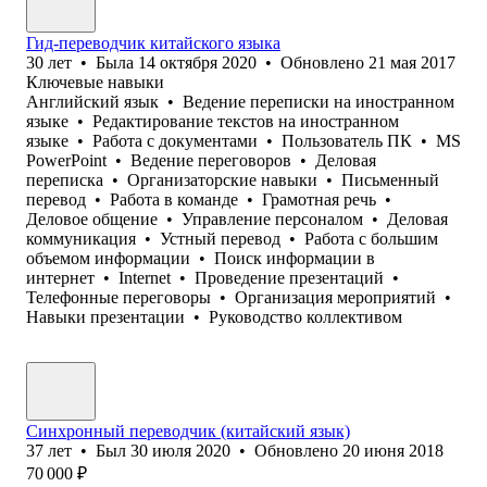
Гид-переводчик китайского языка
30
лет
•
Была
14 октября 2020
•
Обновлено
21 мая 2017
Ключевые навыки
Английский язык
•
Ведение переписки на иностранном
языке
•
Редактирование текстов на иностранном
языке
•
Работа с документами
•
Пользователь ПК
•
MS
PowerPoint
•
Ведение переговоров
•
Деловая
переписка
•
Организаторские навыки
•
Письменный
перевод
•
Работа в команде
•
Грамотная речь
•
Деловое общение
•
Управление персоналом
•
Деловая
коммуникация
•
Устный перевод
•
Работа с большим
объемом информации
•
Поиск информации в
интернет
•
Internet
•
Проведение презентаций
•
Телефонные переговоры
•
Организация мероприятий
•
Навыки презентации
•
Руководство коллективом
Синхронный переводчик (китайский язык)
37
лет
•
Был
30 июля 2020
•
Обновлено
20 июня 2018
70 000
₽