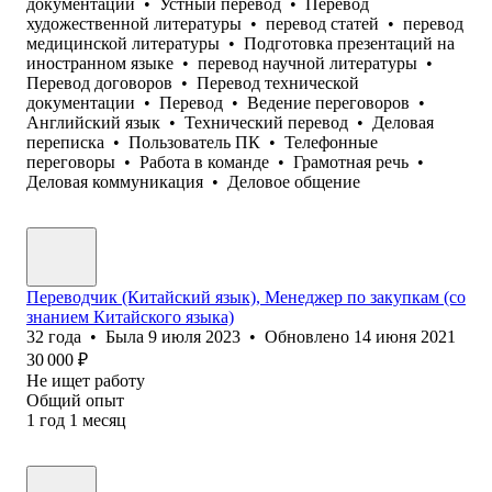
документации
•
Устный перевод
•
Перевод
художественной литературы
•
перевод статей
•
перевод
медицинской литературы
•
Подготовка презентаций на
иностранном языке
•
перевод научной литературы
•
Перевод договоров
•
Перевод технической
документации
•
Перевод
•
Ведение переговоров
•
Английский язык
•
Технический перевод
•
Деловая
переписка
•
Пользователь ПК
•
Телефонные
переговоры
•
Работа в команде
•
Грамотная речь
•
Деловая коммуникация
•
Деловое общение
Переводчик (Китайский язык), Менеджер по закупкам (со
знанием Китайского языка)
32
года
•
Была
9 июля 2023
•
Обновлено
14 июня 2021
30 000
₽
Не ищет работу
Общий опыт
1
год
1
месяц