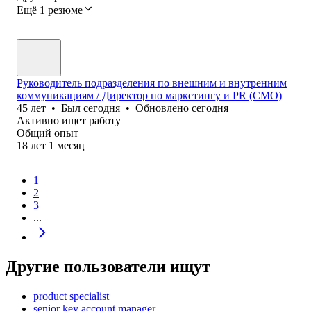
Ещё 1 резюме
Руководитель подразделения по внешним и внутренним
коммуникациям / Директор по маркетингу и PR (CMO)
45
лет
•
Был
сегодня
•
Обновлено
сегодня
Активно ищет работу
Общий опыт
18
лет
1
месяц
1
2
3
...
Другие пользователи ищут
product specialist
senior key account manager