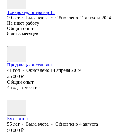
Товаровед, оператор 1с
29
лет
•
Была
вчера
•
Обновлено
21 августа 2024
Не ищет работу
Общий опыт
8
лет
8
месяцев
Продавец-консультант
41
год
•
Обновлено
14 апреля 2019
25 000
₽
Общий опыт
4
года
5
месяцев
Бухгалтер
55
лет
•
Была
вчера
•
Обновлено
4 августа
50 000
₽