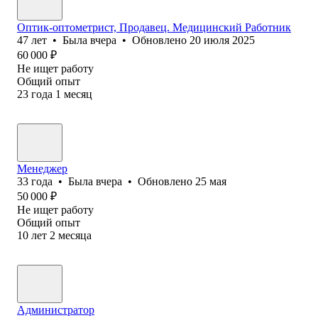
Оптик-оптометрист, Продавец. Медицинский Работник
47
лет
•
Была
вчера
•
Обновлено
20 июля 2025
60 000
₽
Не ищет работу
Общий опыт
23
года
1
месяц
Менеджер
33
года
•
Была
вчера
•
Обновлено
25 мая
50 000
₽
Не ищет работу
Общий опыт
10
лет
2
месяца
Администратор