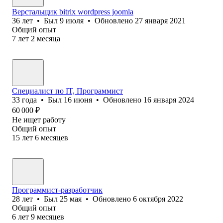
Верстальщик bitrix wordpress joomla
36
лет
•
Был
9 июля
•
Обновлено
27 января 2021
Общий опыт
7
лет
2
месяца
Специалист по IT, Программист
33
года
•
Был
16 июня
•
Обновлено
16 января 2024
60 000
₽
Не ищет работу
Общий опыт
15
лет
6
месяцев
Программист-разработчик
28
лет
•
Был
25 мая
•
Обновлено
6 октября 2022
Общий опыт
6
лет
9
месяцев