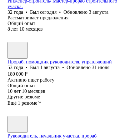
Инженер-строитель/ Мастер-прораб строительного
учаска.
32
года
•
Был
сегодня
•
Обновлено
3 августа
Рассматривает предложения
Общий опыт
8
лет
10
месяцев
Прораб, помощник руководителя, управляющий
53
года
•
Был
1 августа
•
Обновлено
31 июля
180 000
₽
Активно ищет работу
Общий опыт
10
лет
10
месяцев
Другие резюме
Ещё 1 резюме
Руководитель, начальник участка, прораб