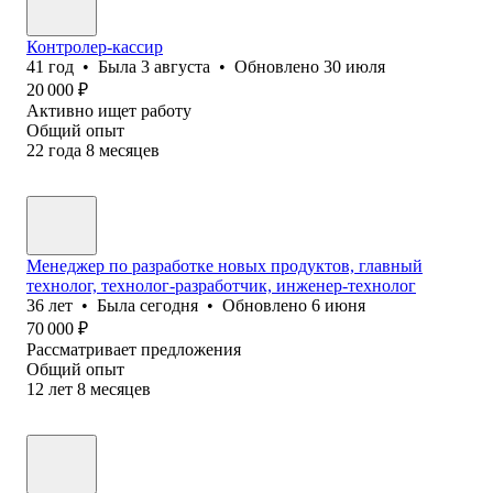
Контролер-кассир
41
год
•
Была
3 августа
•
Обновлено
30 июля
20 000
₽
Активно ищет работу
Общий опыт
22
года
8
месяцев
Менеджер по разработке новых продуктов, главный
технолог, технолог-разработчик, инженер-технолог
36
лет
•
Была
сегодня
•
Обновлено
6 июня
70 000
₽
Рассматривает предложения
Общий опыт
12
лет
8
месяцев