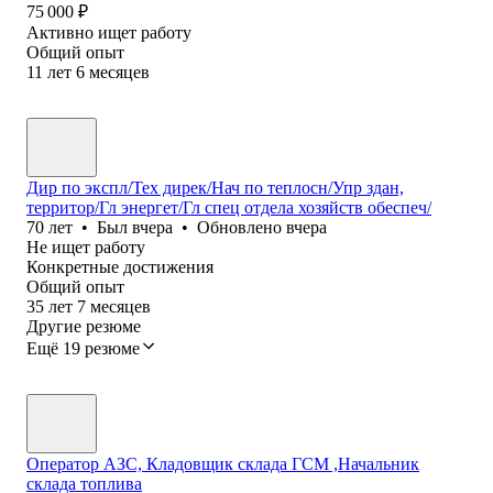
75 000
₽
Активно ищет работу
Общий опыт
11
лет
6
месяцев
Дир по экспл/Тех дирек/Нач по теплосн/Упр здан,
территор/Гл энергет/Гл спец отдела хозяйств обеспеч/
70
лет
•
Был
вчера
•
Обновлено
вчера
Не ищет работу
Конкретные достижения
Общий опыт
35
лет
7
месяцев
Другие резюме
Ещё 19 резюме
Оператор АЗС, Кладовщик склада ГСМ ,Начальник
склада топлива