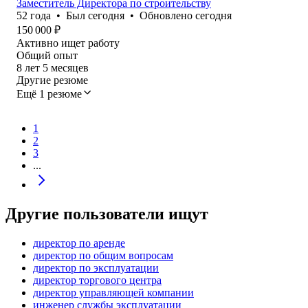
Заместитель Директора по строительству
52
года
•
Был
сегодня
•
Обновлено
сегодня
150 000
₽
Активно ищет работу
Общий опыт
8
лет
5
месяцев
Другие резюме
Ещё 1 резюме
1
2
3
...
Другие пользователи ищут
директор по аренде
директор по общим вопросам
директор по эксплуатации
директор торгового центра
директор управляющей компании
инженер службы эксплуатации