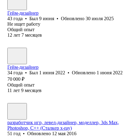
Гейм-дизайнер
43
года
•
Был
9 июня
•
Обновлено
30 июля 2025
Не ищет работу
Общий опыт
12
лет
7
месяцев
Гейм-дизайнер
34
года
•
Был
1 июня 2022
•
Обновлено
1 июня 2022
70 000
₽
Общий опыт
11
лет
9
месяцев
разработчик игр, левел-дизайнер, моделлер, 3ds Max,
Photoshop, С++ (Сталкер x-ray)
51
год
•
Обновлено
12 мая 2016