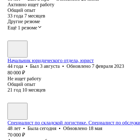
Активно ищет работу
Общий опыт
33
года
7
месяцев
Другие резюме
Ещё 1 резюме
Начальник юридического отдела, юрист
44
года
•
Был
3 августа
•
Обновлено
7 февраля 2023
80 000
₽
Не ищет работу
Общий опыт
21
год
10
месяцев
Специалист по складской логистике. Специалист по обслуж
48
лет
•
Была
сегодня
•
Обновлено
18 мая
70 000
₽