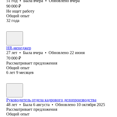
51
год
•
Была
вчера
•
Обновлено
вчера
90 000
₽
Не ищет работу
Общий опыт
32
года
HR-менеджер
27
лет
•
Была
вчера
•
Обновлено
22 июня
70 000
₽
Рассматривает предложения
Общий опыт
6
лет
9
месяцев
Руководитель отдела кадрового делопроизводства
48
лет
•
Была
6 августа
•
Обновлено
10 октября 2025
Рассматривает предложения
Общий опыт