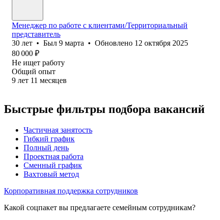
Менеджер по работе с клиентами/Территориальный
представитель
30
лет
•
Был
9 марта
•
Обновлено
12 октября 2025
80 000
₽
Не ищет работу
Общий опыт
9
лет
11
месяцев
Быстрые фильтры подбора вакансий
Частичная занятость
Гибкий график
Полный день
Проектная работа
Сменный график
Вахтовый метод
Корпоративная поддержка сотрудников
Какой соцпакет вы предлагаете семейным сотрудникам?