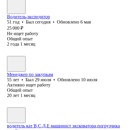
Водитель-экспедитор
51
год
•
Был
сегодня
•
Обновлено
6 мая
25 000
₽
Не ищет работу
Общий опыт
2
года
1
месяц
Менеджер по закупкам
55
лет
•
Был
29 июля
•
Обновлено
10 июля
Активно ищет работу
Общий опыт
20
лет
1
месяц
водитель кат B,С,Д,E машинист эксковатора,погрузчика