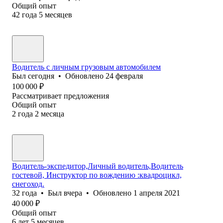
Общий опыт
42
года
5
месяцев
Водитель с личным грузовым автомобилем
Был
сегодня
•
Обновлено
24 февраля
100 000
₽
Рассматривает предложения
Общий опыт
2
года
2
месяца
Водитель-экспедитор,Личный водитель,Водитель
гостевой, Инструктор по вождению :квадроцикл,
снегоход.
32
года
•
Был
вчера
•
Обновлено
1 апреля 2021
40 000
₽
Общий опыт
6
лет
5
месяцев