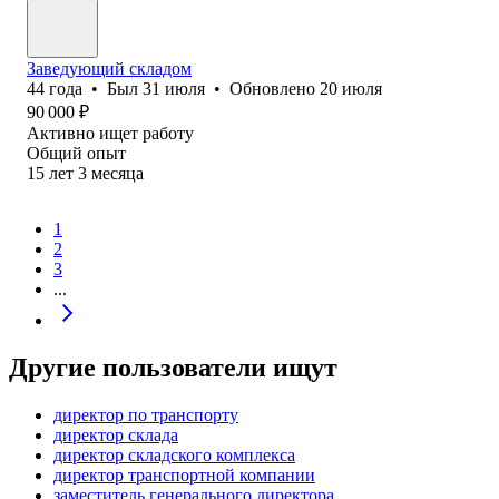
Заведующий складом
44
года
•
Был
31 июля
•
Обновлено
20 июля
90 000
₽
Активно ищет работу
Общий опыт
15
лет
3
месяца
1
2
3
...
Другие пользователи ищут
директор по транспорту
директор склада
директор складского комплекса
директор транспортной компании
заместитель генерального директора