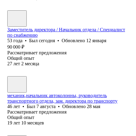
Заместитель директора / Начальник отдела / Специалист
по снабжению
53
года
•
Был
сегодня
•
Обновлено
12 января
90 000
₽
Рассматривает предложения
Общий опыт
27
лет
2
месяца
механик,начальник автоколонны, руководитель
транспортного отдела, зам. директора по транспорту
46
лет
•
Был
7 августа
•
Обновлено
28 мая
Рассматривает предложения
Общий опыт
19
лет
10
месяцев