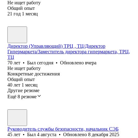
Не ищет работу
Общий опыт
21
год
1
месяц
Директор (Управляющий) ТРЦ , ТЦ/Директор
Гипермаркета/Заместитель директора гипермаркета, ТРЦ,
ТЦ
70
лет
•
Был
сегодня
•
Обновлено
вчера
Не ищет работу
Конкретные достижения
Общий опыт
40
лет
1
месяц
Другие резюме
Ещё 8 резюме
Руководитель службы безопасности, начальник СЭБ
45
лет
•
Был
4 августа
•
Обновлено
8 декабря 2025