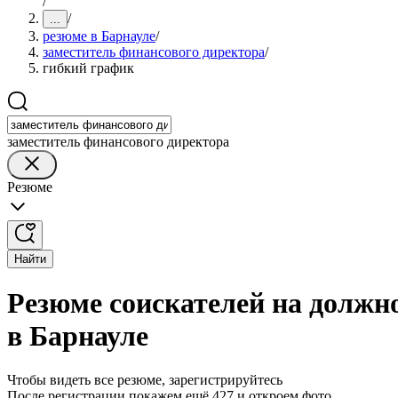
/
/
...
резюме в Барнауле
/
заместитель финансового директора
/
гибкий график
заместитель финансового директора
Резюме
Найти
Резюме соискателей на должн
в Барнауле
Чтобы видеть все резюме, зарегистрируйтесь
После регистрации покажем ещё 427 и откроем фото