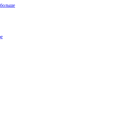
 больше
ре