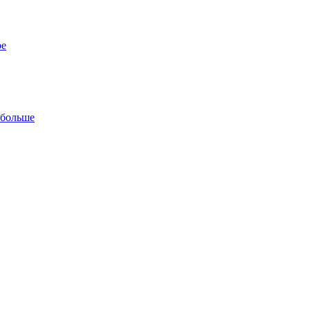
ре
 больше