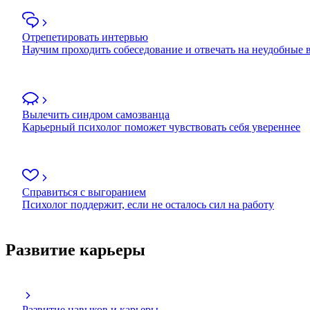
Отрепетировать интервью
Научим проходить собеседование и отвечать на неудобные
Вылечить синдром самозванца
Карьерный психолог поможет чувствовать себя увереннее
Справиться с выгоранием
Психолог поддержит, если не осталось сил на работу
Развитие карьеры
Развитие навыков и карьеры