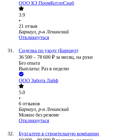
ООО
КЗ ПромКотлоСнаб
3.9
•
21
отзыв
Барнаул, р-н Ленинский
Откликнуться
Сиделка по уходу (Барнаул)
36 500
–
78 600
₽
за месяц,
на руки
Без опыта
Выплаты: Раз в неделю
ООО
Забота Лайф
5.0
•
6
отзывов
Барнаул, р-н Ленинский
Можно без резюме
Откликнуться
Бухгалтер в строительную компанию