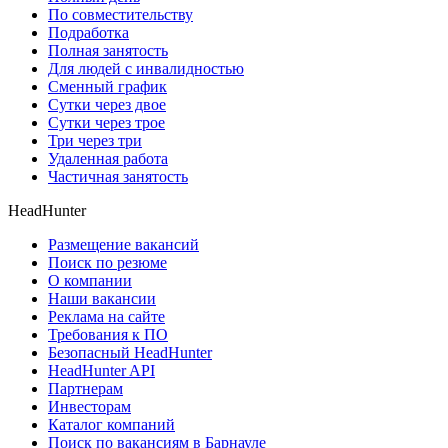
По совместительству
Подработка
Полная занятость
Для людей с инвалидностью
Сменный график
Сутки через двое
Сутки через трое
Три через три
Удаленная работа
Частичная занятость
HeadHunter
Размещение вакансий
Поиск по резюме
О компании
Наши вакансии
Реклама на сайте
Требования к ПО
Безопасный HeadHunter
HeadHunter API
Партнерам
Инвесторам
Каталог компаний
Поиск по вакансиям в Барнауле