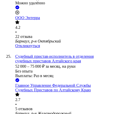
Можно удалённо
ООО
Энтерра
4.2
•
22
отзыва
Барнаул, р-н Октябрьский
Откликнуться
Судебный пристав-исполнитель в отделения
судебных приставов Алтайского края
52 000
–
75 000
₽
за месяц,
на руки
Без опыта
Выплаты: Раз в месяц
Главное Управление Федеральной Службы
Судебных Приставов по Алтайскому Краю
2.7
•
5
отзывов
Барнаул, р-н Железнодорожный