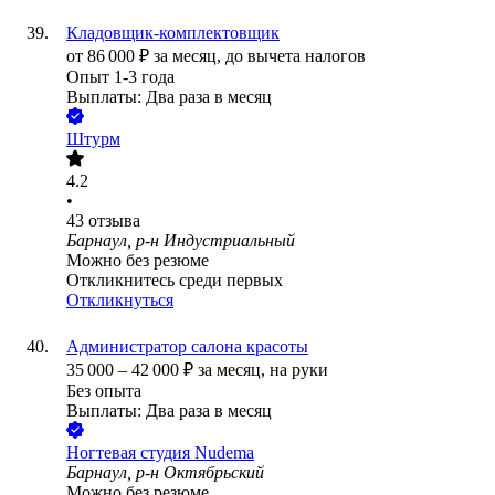
Кладовщик-комплектовщик
от
86 000
₽
за месяц,
до вычета налогов
Опыт 1-3 года
Выплаты: Два раза в месяц
Штурм
4.2
•
43
отзыва
Барнаул, р-н Индустриальный
Можно без резюме
Откликнитесь среди первых
Откликнуться
Администратор салона красоты
35 000
–
42 000
₽
за месяц,
на руки
Без опыта
Выплаты: Два раза в месяц
Ногтевая студия Nudema
Барнаул, р-н Октябрьский
Можно без резюме