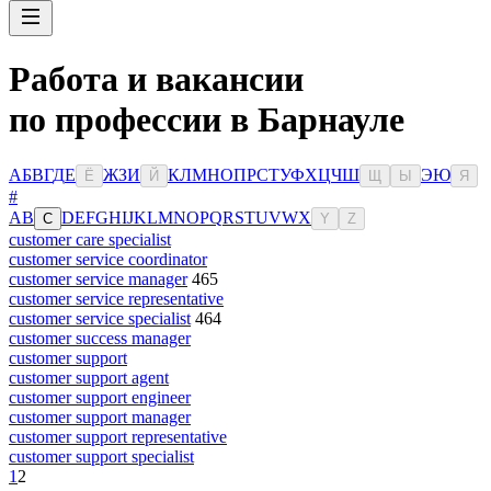
Работа и вакансии
по профессии в Барнауле
А
Б
В
Г
Д
Е
Ж
З
И
К
Л
М
Н
О
П
Р
С
Т
У
Ф
Х
Ц
Ч
Ш
Э
Ю
Ё
Й
Щ
Ы
Я
#
A
B
D
E
F
G
H
I
J
K
L
M
N
O
P
Q
R
S
T
U
V
W
X
C
Y
Z
customer care specialist
customer service coordinator
customer service manager
465
customer service representative
customer service specialist
464
customer success manager
customer support
customer support agent
customer support engineer
customer support manager
customer support representative
customer support specialist
1
2