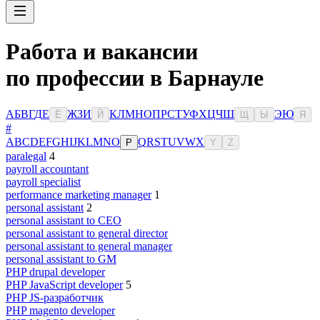
Работа и вакансии
по профессии в Барнауле
А
Б
В
Г
Д
Е
Ж
З
И
К
Л
М
Н
О
П
Р
С
Т
У
Ф
Х
Ц
Ч
Ш
Э
Ю
Ё
Й
Щ
Ы
Я
#
A
B
C
D
E
F
G
H
I
J
K
L
M
N
O
Q
R
S
T
U
V
W
X
P
Y
Z
paralegal
4
payroll accountant
payroll specialist
performance marketing manager
1
personal assistant
2
personal assistant to CEO
personal assistant to general director
personal assistant to general manager
personal assistant to GM
PHP drupal developer
PHP JavaScript developer
5
PHP JS-разработчик
PHP magento developer