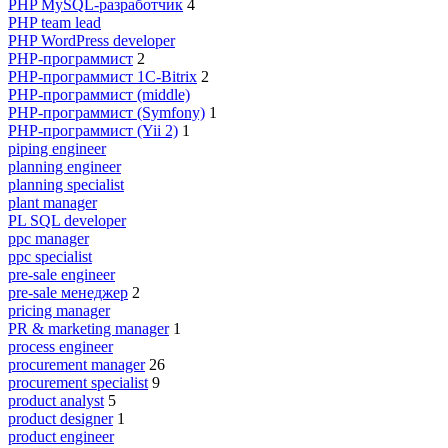
PHP MySQL-разработчик
4
PHP team lead
PHP WordPress developer
PHP-программист
2
PHP-программист 1C-Bitrix
2
PHP-программист (middle)
PHP-программист (Symfony)
1
PHP-программист (Yii 2)
1
piping engineer
planning engineer
planning specialist
plant manager
PL SQL developer
ppc manager
ppc specialist
pre-sale engineer
pre-sale менеджер
2
pricing manager
PR & marketing manager
1
process engineer
procurement manager
26
procurement specialist
9
product analyst
5
product designer
1
product engineer