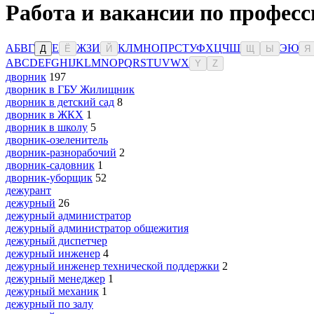
Работа и вакансии по професс
А
Б
В
Г
Е
Ж
З
И
К
Л
М
Н
О
П
Р
С
Т
У
Ф
Х
Ц
Ч
Ш
Э
Ю
Д
Ё
Й
Щ
Ы
Я
A
B
C
D
E
F
G
H
I
J
K
L
M
N
O
P
Q
R
S
T
U
V
W
X
Y
Z
дворник
197
дворник в ГБУ Жилищник
дворник в детский сад
8
дворник в ЖКХ
1
дворник в школу
5
дворник-озеленитель
дворник-разнорабочий
2
дворник-садовник
1
дворник-уборщик
52
дежурант
дежурный
26
дежурный администратор
дежурный администратор общежития
дежурный диспетчер
дежурный инженер
4
дежурный инженер технической поддержки
2
дежурный менеджер
1
дежурный механик
1
дежурный по залу