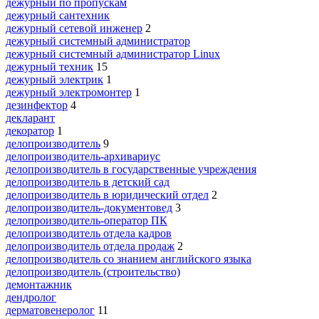
дежурный по пропускам
дежурный сантехник
дежурный сетевой инженер
2
дежурный системный администратор
дежурный системный администратор Linux
дежурный техник
15
дежурный электрик
1
дежурный электромонтер
1
дезинфектор
4
декларант
декоратор
1
делопроизводитель
9
делопроизводитель-архивариус
делопроизводитель в государственные учреждения
делопроизводитель в детский сад
делопроизводитель в юридический отдел
2
делопроизводитель-документовед
3
делопроизводитель-оператор ПК
делопроизводитель отдела кадров
делопроизводитель отдела продаж
2
делопроизводитель со знанием английского языка
делопроизводитель (строительство)
демонтажник
дендролог
дерматовенеролог
11