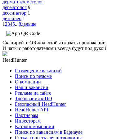
дерматокосметолог
дерматолог
9
дессинатор
1
детейлер
1
1
2
3
4
5
...
8
дальше
Сканируйте QR-код, чтобы скачать приложение
И чаты с работодателями всегда будут под рукой
HeadHunter
Размещение вакансий
Поиск по резюме
О компании
Наши вакансии
Реклама на сайте
Требования к ПО
Безопасный HeadHunter
HeadHunter API
Партнерам
Инвесторам
Каталог компаний
Поиск по вакансиям в Барнауле
Сетка: соцсеть для нетворкинга