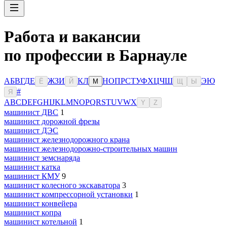
Работа и вакансии
по профессии в Барнауле
А
Б
В
Г
Д
Е
Ж
З
И
К
Л
Н
О
П
Р
С
Т
У
Ф
Х
Ц
Ч
Ш
Э
Ю
Ё
Й
М
Щ
Ы
#
Я
A
B
C
D
E
F
G
H
I
J
K
L
M
N
O
P
Q
R
S
T
U
V
W
X
Y
Z
машинист ДВС
1
машинист дорожной фрезы
машинист ДЭС
машинист железнодорожного крана
машинист железнодорожно-строительных машин
машинист земснаряда
машинист катка
машинист КМУ
9
машинист колесного экскаватора
3
машинист компрессорной установки
1
машинист конвейера
машинист копра
машинист котельной
1