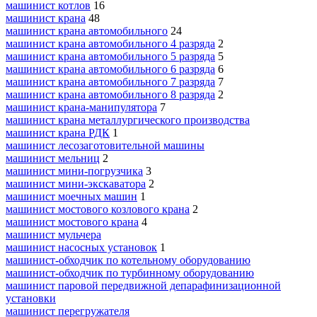
машинист котлов
16
машинист крана
48
машинист крана автомобильного
24
машинист крана автомобильного 4 разряда
2
машинист крана автомобильного 5 разряда
5
машинист крана автомобильного 6 разряда
6
машинист крана автомобильного 7 разряда
7
машинист крана автомобильного 8 разряда
2
машинист крана-манипулятора
7
машинист крана металлургического производства
машинист крана РДК
1
машинист лесозаготовительной машины
машинист мельниц
2
машинист мини-погрузчика
3
машинист мини-экскаватора
2
машинист моечных машин
1
машинист мостового козлового крана
2
машинист мостового крана
4
машинист мульчера
машинист насосных установок
1
машинист-обходчик по котельному оборудованию
машинист-обходчик по турбинному оборудованию
машинист паровой передвижной депарафинизационной
установки
машинист перегружателя