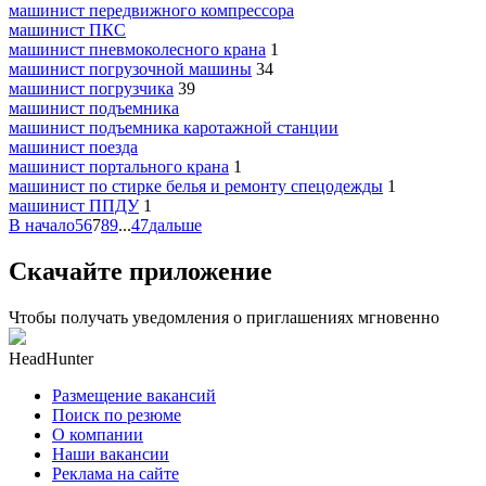
машинист передвижного компрессора
машинист ПКС
машинист пневмоколесного крана
1
машинист погрузочной машины
34
машинист погрузчика
39
машинист подъемника
машинист подъемника каротажной станции
машинист поезда
машинист портального крана
1
машинист по стирке белья и ремонту спецодежды
1
машинист ППДУ
1
В начало
5
6
7
8
9
...
47
дальше
Скачайте приложение
Чтобы получать уведомления о приглашениях мгновенно
HeadHunter
Размещение вакансий
Поиск по резюме
О компании
Наши вакансии
Реклама на сайте